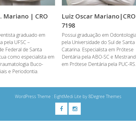
. Mariano | CRO
Luiz Oscar Mariano|CRO
7198
Dentista graduado em
Possui graduação em Odontologi
a pela UFSC –
pela Universidade do Sul de Santa
de Federal de Santa
Catarina. Especialista em Prótese
Atua como especialista em
Dentária pela ABO-SC e Mestran
 Traumatologia Buco-
em Prótese Dentária pela PUC-RS
ais e Periodontia.
WordPress Theme :
EightMedi Lite
by 8Degree Themes