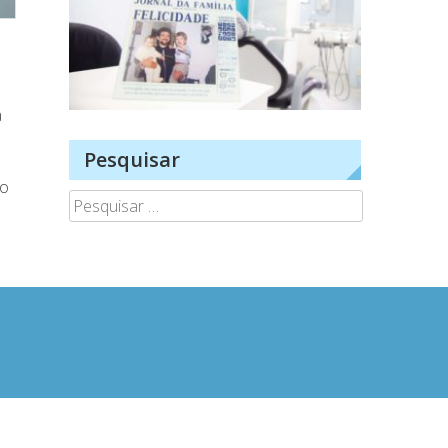
a
Pesquisar
do
Pesquisar
.
por: