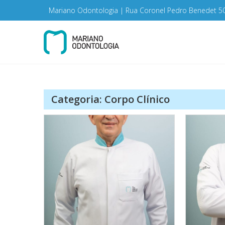
Skip
Mariano Odontologia | Rua Coronel Pedro Benedet 505,
to
content
Mariano Odo
Categoria:
Corpo Clínico